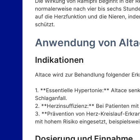
Die Wirkung von Ramipril beginnt in der 
normalerweise nach vier bis sechs Stunde
auf die Herzfunktion und die Nieren, ind
schützt.
Anwendung von Alta
Indikationen
Altace wird zur Behandlung folgender Er
1. **Essentielle Hypertonie:** Altace sen
Schlaganfall.
2. **Herzinsuffizienz:** Bei Patienten m
3. **Prävention von Herz-Kreislauf-Erkra
mit hohem Risiko eingesetzt, beispielswe
Dosierung und Einnahme