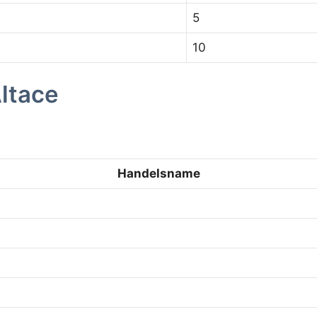
5
10
ltace
Handelsname