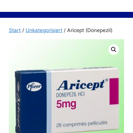
Zum
Inhalt
springen
Start
/
Unkategorisiert
/ Aricept (Donepezil)