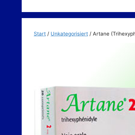
Zum
Inhalt
springen
Start
/
Unkategorisiert
/ Artane (Trihexyp