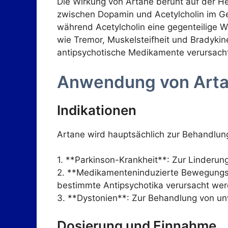
Die Wirkung von Artane beruht auf der H
zwischen Dopamin und Acetylcholin im Geh
während Acetylcholin eine gegenteilige 
wie Tremor, Muskelsteifheit und Bradyk
antipsychotische Medikamente verursacht w
Anwendung von Art
Indikationen
Artane wird hauptsächlich zur Behandlun
1. **Parkinson-Krankheit**: Zur Linderu
2. **Medikamenteninduzierte Bewegungs
bestimmte Antipsychotika verursacht wer
3. **Dystonien**: Zur Behandlung von unw
Dosierung und Einnahme