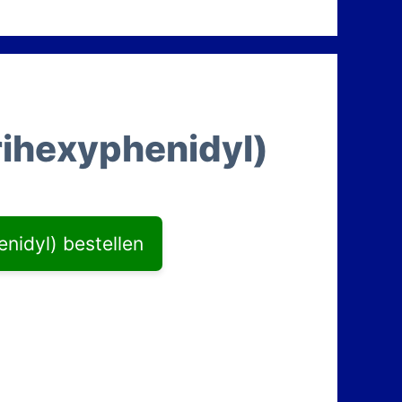
rihexyphenidyl)
nidyl) bestellen