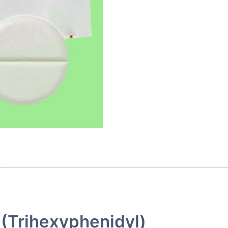
 (Trihexyphenidyl)