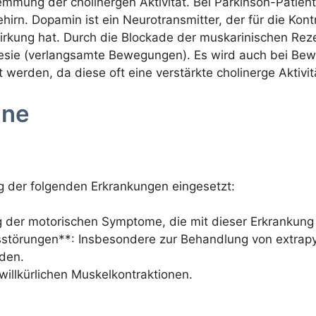
emmung der cholinergen Aktivität. Bei Parkinson-Patie
irn. Dopamin ist ein Neurotransmitter, der für die Kont
Wirkung hat. Durch die Blockade der muskarinischen Re
inesie (verlangsamte Bewegungen). Es wird auch bei B
erden, da diese oft eine verstärkte cholinerge Aktivit
ane
g der folgenden Erkrankungen eingesetzt:
ng der motorischen Symptome, die mit dieser Erkrankung
störungen**: Insbesondere zur Behandlung von extrap
den.
illkürlichen Muskelkontraktionen.