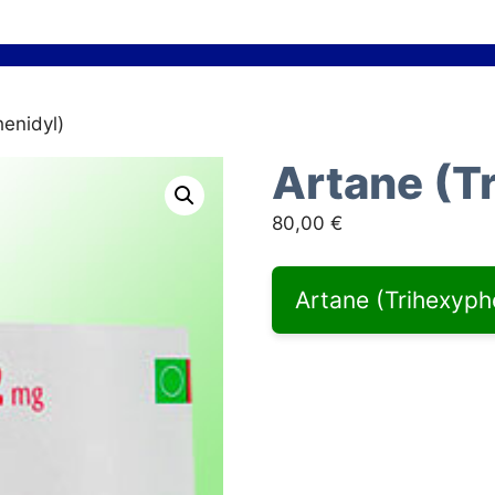
henidyl)
Artane (T
80,00
€
Artane (Trihexyphe