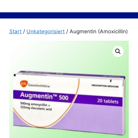
Zum
Inhalt
springen
Start
/
Unkategorisiert
/ Augmentin (Amoxicillin)