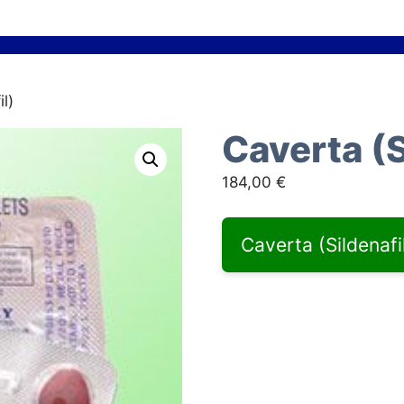
l)
Caverta (S
184,00
€
Caverta (Sildenafi