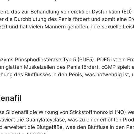
ent, das zur Behandlung von erektiler Dysfunktion (ED)
 der die Durchblutung des Penis fördert und somit eine E
setzt und hat vielen Männern geholfen, ihre sexuelle Lei
des Enzyms Phosphodiesterase Typ 5 (PDE5). PDE5 ist ei
 glatten Muskelzellen des Penis fördert. cGMP spielt e
ung des Blutflusses in den Penis, was notwendig ist, 
enafil
s Sildenafil die Wirkung von Stickstoffmonoxid (NO) ve
ktiviert die Guanylatcyclase, was zu einer erhöhten Pro
erweitert die Blutgefäße, was den Blutfluss in den Peni