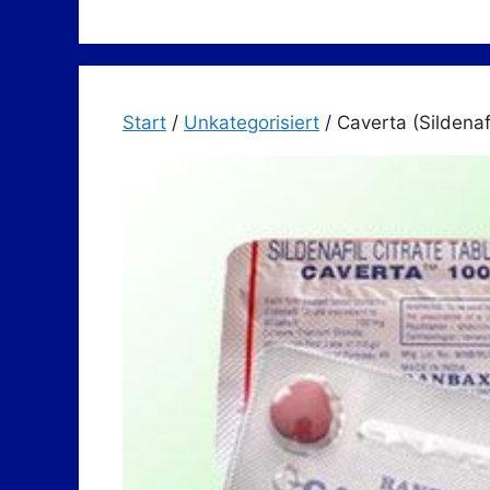
Zum
Inhalt
springen
Start
/
Unkategorisiert
/ Caverta (Sildenafi