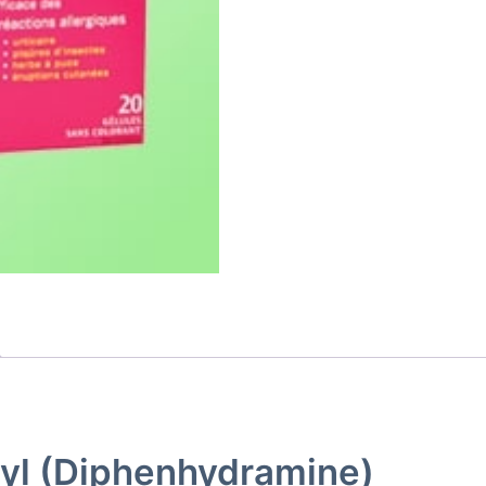
ryl (Diphenhydramine)