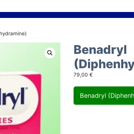
nhydramine)
Benadryl
(Diphenh
79,00
€
Benadryl (Diphenh