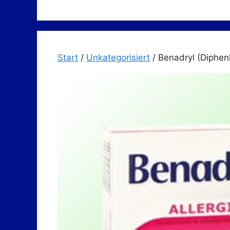
Zum
Inhalt
springen
Start
/
Unkategorisiert
/ Benadryl (Diphe